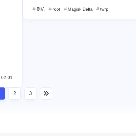
刷机
root
Magisk Delta
twrp
-02-01
1
2
3