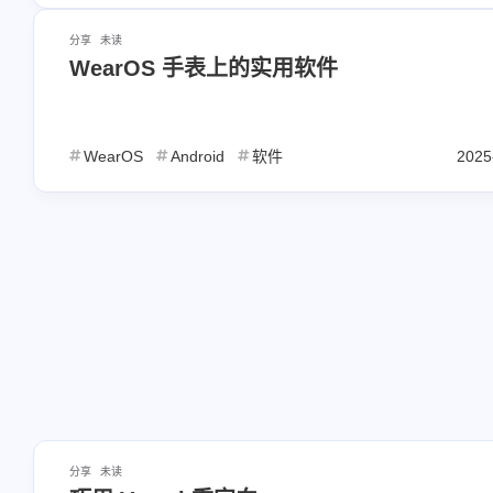
分享
未读
标签
WearOS 手表上的实用软件
寻找感
1
WearOS
Andr
WearOS
Android
软件
2025
5
Minecraft
Mic
1
1
npm
nodejs
1
短网址
短链接
1
1
alist
DDNS
1
1
脚本
zone.id
2026/02
1
篇
分享
未读