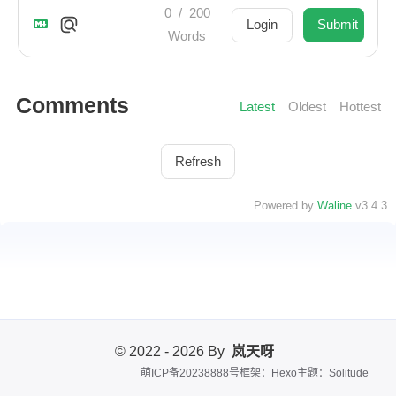
0
/
200
Login
Submit
Words
Comments
Latest
Oldest
Hottest
Refresh
Powered by
Waline
v3.4.3
© 2022 - 2026 By
岚天呀
萌ICP备20238888号
框架：Hexo
主题：Solitude