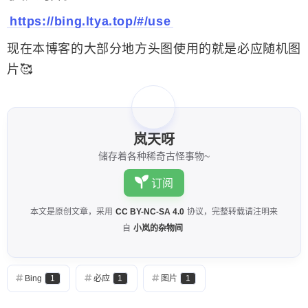
https://bing.ltya.top/#/use
现在本博客的大部分地方头图使用的就是必应随机图
片🥰
岚天呀
储存着各种稀奇古怪事物~
订阅
本文是原创文章，采用
CC BY-NC-SA 4.0
协议，完整转载请注明来
自
小岚的杂物间
Bing
1
必应
1
图片
1